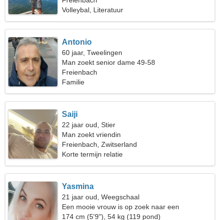
Freienbach
Volleybal, Literatuur
Antonio
60 jaar, Tweelingen
Man zoekt senior dame 49-58
Freienbach
Familie
Saiji
22 jaar oud, Stier
Man zoekt vriendin
Freienbach, Zwitserland
Korte termijn relatie
Yasmina
21 jaar oud, Weegschaal
Een mooie vrouw is op zoek naar een
gepassioneerde relatie
174 cm (5'9"), 54 kg (119 pond)