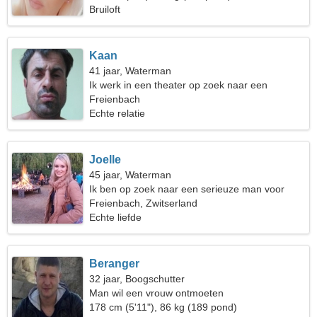
Bruiloft
Kaan
41 jaar, Waterman
Ik werk in een theater op zoek naar een
gevoelige vrouw
Freienbach
Echte relatie
Joelle
45 jaar, Waterman
Ik ben op zoek naar een serieuze man voor
dates
Freienbach, Zwitserland
Echte liefde
Beranger
32 jaar, Boogschutter
Man wil een vrouw ontmoeten
178 cm (5'11"), 86 kg (189 pond)