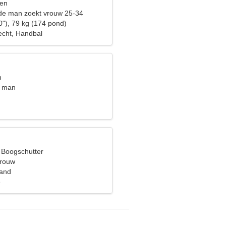
sen
de man zoekt vrouw 25-34
0"), 79 kg (174 pond)
recht, Handbal
m
t man
, Boogschutter
vrouw
land
e