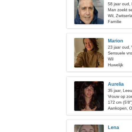
58 jaar oud, 
Man zoekt s
Wil, Zwitserl
Familie
Marion
23 jaar oud
Sensuele vro
Wil
Huwelijk
Aurelia
35 jaar, Lee
Vrouw op zoe
172 cm (5'8"
Aankopen, O
Lena