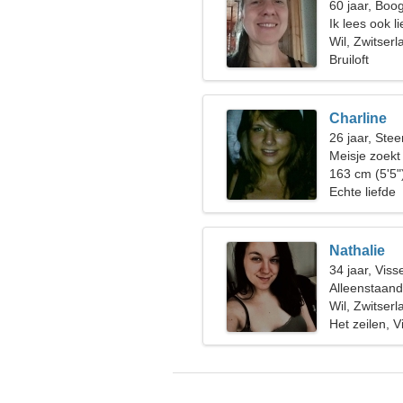
60 jaar, Boo
Ik lees ook l
Wil, Zwitserl
Bruiloft
Charline
26 jaar, Ste
Meisje zoekt
163 cm (5'5"
Echte liefde
Nathalie
34 jaar, Viss
Alleenstaan
Wil, Zwitserl
Het zeilen, V