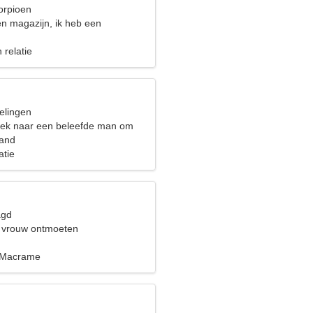
orpioen
en magazijn, ik heb een
e vrouw nodig
 relatie
elingen
oek naar een beleefde man om
andelen
land
atie
agd
 vrouw ontmoeten
 Macrame