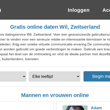
Inloggen
Ac
Gratis online daten Wil, Zwitserland
ine datingservice Wil, Zwitserland. Voer een geavanceerde gebruikers
artner te vinden voor een serieuze relatie en interessante kennissen t
iteleden. Krijg een unieke virtuele communicatie-ervaring.De communit
 kan worden gebruikt om goede verbindingen te maken. Gebruik een kr
epaal het doel van de ontmoeting en vind de ideale partner met dezelfde
, buitenlanders, toeristen.
Mannen en vrouwen online
Adam