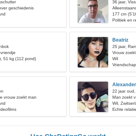
gschutter
36 jaar, Vis
iever geschiedenis
Alleenstaan
and
177 cm (5'1
Politiek en 
Beatriz
enbok
25 jaar, Ra
 vriendje
Vrouw zoek
), 51 kg (112 pond)
Wil
Vriendschap
Alexander
en
22 jaar oud
de vrouw zoekt man
Man zoekt 
and
Wil, Zwitser
ideofilms
Echte relati