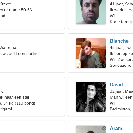
Kreeft
41 jaar, Sch
enior dame 50-53
Ik werk in e
and
fantastisch
Wil
Korte termijn
Blanche
, Waterman
45 jaar, Twe
uw zoekt een partner
Ik ben op z
samen te w
Wil, Zwitser
Serieuze rel
David
uw
32 jaar, Ma
k naar een stel
Man wil een
), 54 kg (119 pond)
Wil
rigami
Badminton,
Aram